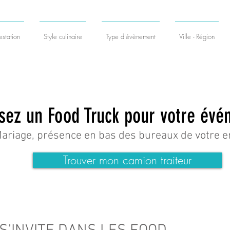
station
Style culinaire
Type d'évènement
Ville - Région
isez un Food Truck pour votre év
Mariage, présence en bas des bureaux de votre 
Trouver mon camion traiteur