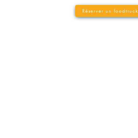
Réserver un foodtruc
VOTRE FOOD TRUCK PAR TYPE
Soirée entreprise
Cocktail entreprise