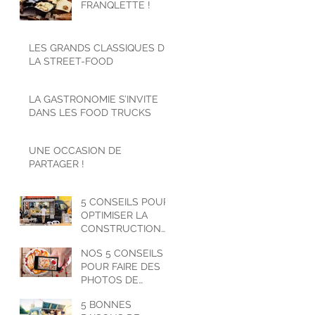
FRANQLETTE !
LES GRANDS CLASSIQUES DE
LA STREET-FOOD
LA GASTRONOMIE S’INVITE
DANS LES FOOD TRUCKS
UNE OCCASION DE
PARTAGER !
5 CONSEILS POUR
OPTIMISER LA
CONSTRUCTION
ET LA GESTION DE
NOS 5 CONSEILS
VOTRE FOOD
POUR FAIRE DES
TRUCK
PHOTOS DE
STREETFOOD
5 BONNES
TRÈS