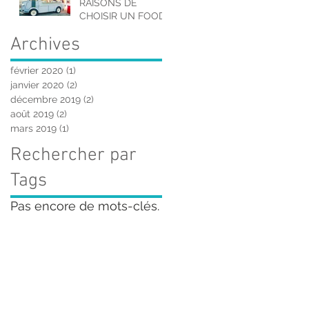
RAISONS DE
« INSTAGRAMABLE
CHOISIR UN FOOD
» !
TRUCK POUR
Archives
VOTRE
EVENEMENT
février 2020
(1)
1 post
janvier 2020
(2)
2 posts
décembre 2019
(2)
2 posts
août 2019
(2)
2 posts
mars 2019
(1)
1 post
Rechercher par
Tags
Pas encore de mots-clés.
INFORMATIONS