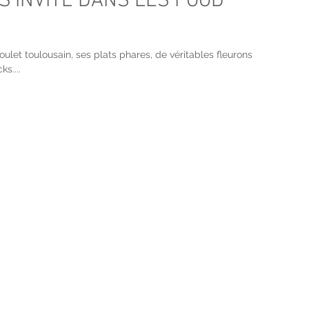
S’INVITE DANS LES FOOD
let toulousain, ses plats phares, de véritables fleurons
s....