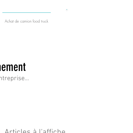
​DEVIS GRATUIT
Achat de camion food truck
énement
entreprise…
Articles à l'affiche