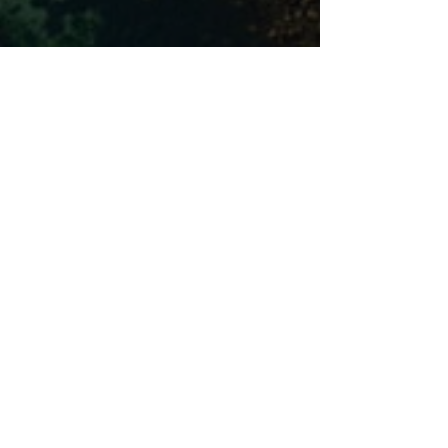
A PROPOS
Qui sommes-nous
?
F.A.Q (foire aux questions)
Référencer mon Food Truck
LE BLOG
INFORMATIONS
Mentions légales
Conditions générales d'utilisation
VERIRL