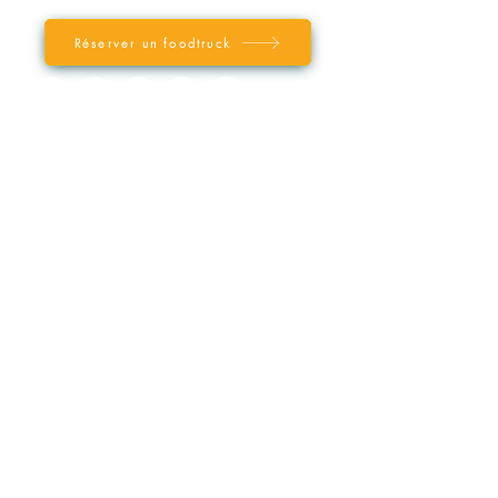
Réserver un foodtruck
VOTRE FOOD TRUCK PAR VILLE
/ REGION
Paris
Lyon
Bordeaux
Marseille
Lille
Nord de la France
Sud Est de la France
Sud Ouest de la France