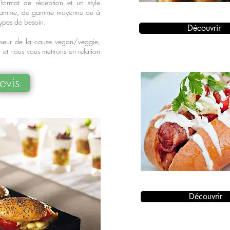
 format de réception et un style
e gamme, de gamme moyenne ou à
types de besoin.
Découvrir
enseur de la cause vegan/veggie,
l et nous vous mettrons en relation
evis
Découvrir