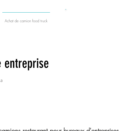
​DEVIS GRATUIT
Achat de camion food truck
 entreprise
la
amions restaurant pour bureaux d'entreprises