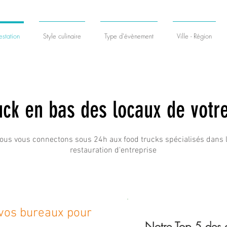
station
Style culinaire
Type d'évènement
Ville - Région
uck en bas des locaux de votre
ous vous connectons sous 24h aux food trucks spécialisés dans 
restauration d'entreprise
 vos bureaux pour
Notre Top 5 des c