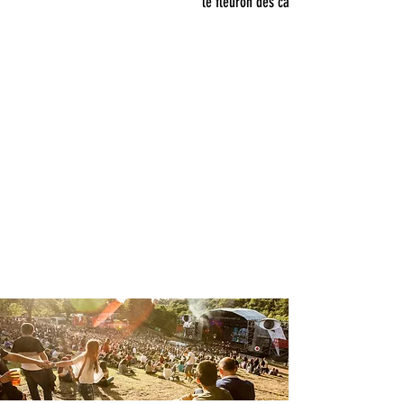
le fleuron des camions
Devis sous 24h