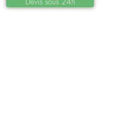
Devis sous 24h
A PROPOS
Qui sommes-nous
?
F.A.Q (foire aux questions)
Référencer mon Food Truck
LE BLOG
INFORMATIONS
Mentions légales
Conditions générales d'utilisation
VERIRL