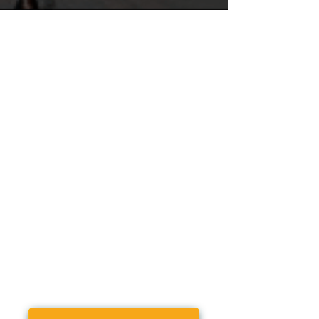
A PROPOS
Qui sommes-nous
?
F.A.Q (foire aux questions)
Référencer mon Food Truck
LE BLOG
INFORMATIONS
Mentions légales
Conditions générales d'utilisation
VERIRL