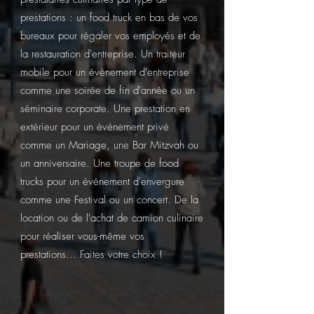
prestations : un food truck en bas de vos
bureaux pour régaler vos employés et de
la restauration d'entreprise. Un traiteur
mobile pour un événement d'entreprise
comme une soirée de fin d'année ou un
séminaire corporate. Une prestation en
extérieur pour un événement privé
comme un Mariage, une Bar Mitzvah ou
un anniversaire. Une troupe de food
trucks pour un événement d'envergure
comme une Festival ou un concert. De la
location ou de l'achat de camion culinaire
pour réaliser vous-même vos
prestations... Faites votre choix !