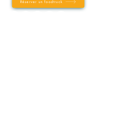
Réserver un foodtruck
VOTRE FOOD TRUCK PAR VILLE
/ REGION
Paris
Lyon
Bordeaux
Marseille
Lille
Nord de la France
Sud Est de la France
Sud Ouest de la France
Ile-de-France