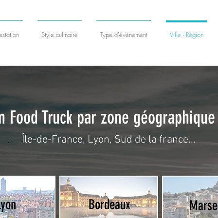
station
Style culinaire
Type d'évènement
Ville - Région
n Food Truck par zone géographique
​Île-de-France, Lyon, Sud de la france...
Lyon
Bordeaux
Marsei