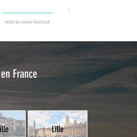
​DEVIS GRATUIT
Achat de camion food truck
 en France
lle
Lille