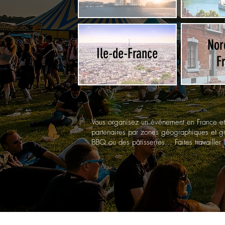
Nor
Ile-de-France
F
Vous organisez un événement en France et
partenaires par zones géographiques et gra
BBQ ou des pâtisseries... Faites travailler 