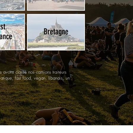
st
Bretagne
rance
 avons classé nos camions traiteurs
atique, fast food, vegan, libanais, un