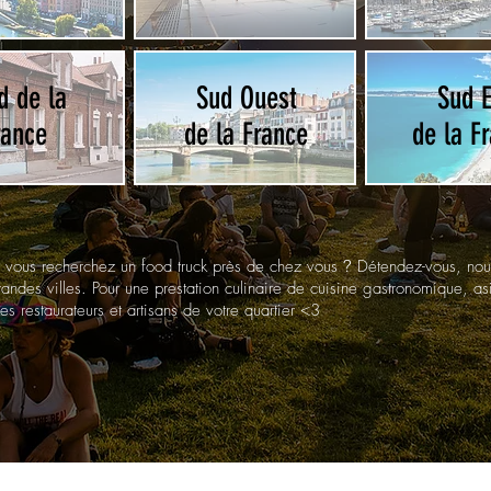
d de la
Sud Ouest
Sud E
rance
de la France
de la F
 vous recherchez un food truck près de chez vous
?
Détendez-vous, nous
ndes villes. Pour une prestation culinaire de cuisine gastronomique, asi
les restaurateurs et artisans de votre quartier <3