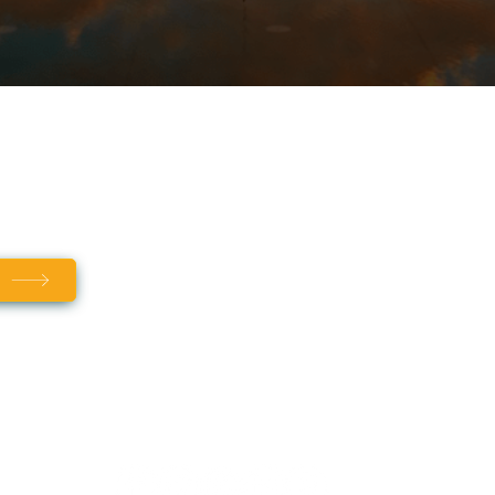
A PROPOS
Qui sommes-nous
?
F.A.Q (foire aux questions)
k
Référencer mon Food Truck
LE BLOG