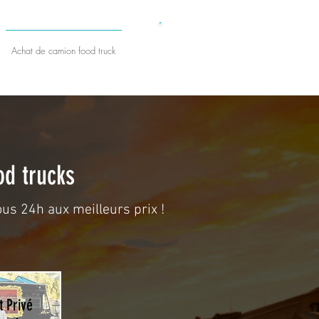
​DEVIS GRATUIT
Achat de camion food truck
od trucks
us 24h aux meilleurs prix !
 Privé