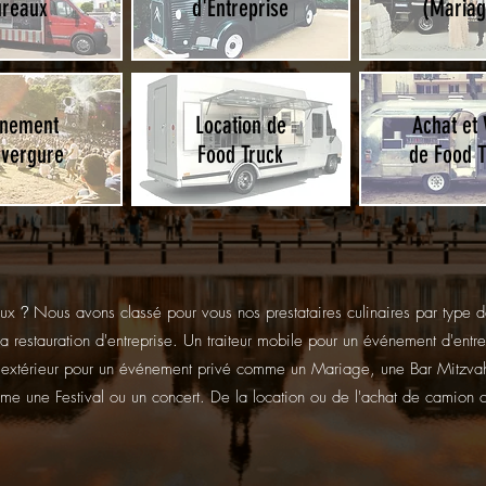
ureaux
d'Entreprise
(Mariage
enement
Location de
Achat et 
nvergure
Food Truck
de Food T
aux
?
Nous avons classé pour vous nos prestataires culinaires par type d
a restauration d'entreprise. Un traiteur mobile pour un événement d'ent
n extérieur pour un événement privé comme un Mariage, une Bar Mitzvah
e une Festival ou un concert. De la location ou de l'achat de camion c