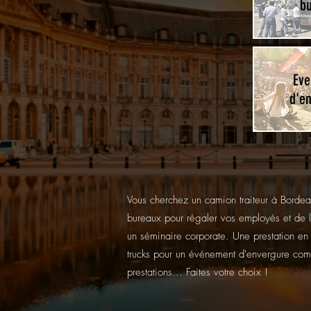
b
Ev
d'e
Vous cherchez un camion traiteur à Borde
bureaux pour régaler vos employés et de l
un séminaire corporate. Une prestation e
trucks pour un événement d'envergure comm
prestations... Faites votre choix !