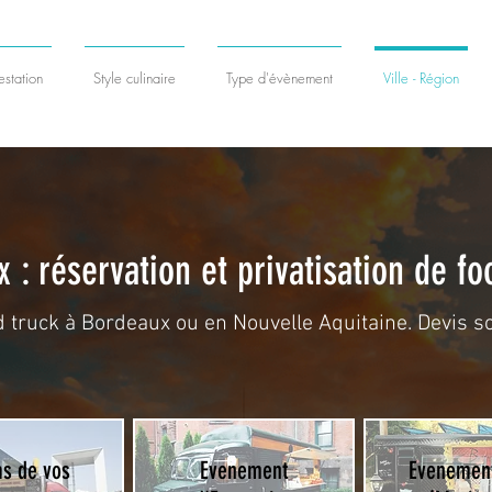
station
Style culinaire
Type d'évènement
Ville - Région
 : réservation et privatisation de fo
d truck à Bordeaux ou en Nouvelle Aquitaine. Devis so
as de vos
Evenement
Evenement