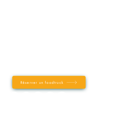
F.A.Q (foire aux questions)
Référencer mon Food Truck
LE BLOG
INFORMATIONS
Mentions légales
Conditions générales d'utilisation
VERIRL
Réserver un foodtruck
VOTRE FOOD TRUCK PAR VILLE
/ REGION