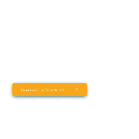
Qui sommes-nous
?
F.A.Q (foire aux questions)
Référencer mon Food Truck
LE BLOG
INFORMATIONS
Mentions légales
Conditions générales d'utilisation
VERIRL
Réserver un foodtruck
VOTRE FOOD TRUCK PAR VILLE
/ REGION